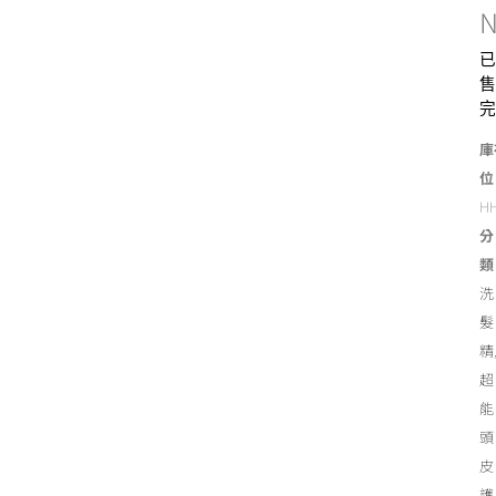
已
售
完
庫
位
H
分
類
洗
髮
精
超
能
頭
皮
護