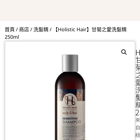
首頁
/
商店
/
洗髮精
/ 【Holistic Hair】甘菊之愛洗髮精
250ml
【
H
2